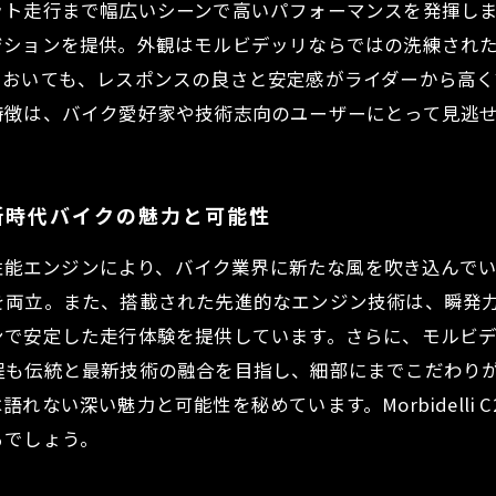
ット走行まで幅広いシーンで高いパフォーマンスを発揮し
ジションを提供。外観はモルビデッリならではの洗練され
においても、レスポンスの良さと安定感がライダーから高
特徴は、バイク愛好家や技術志向のユーザーにとって見逃
たらす新時代バイクの魅力と可能性
な設計と高性能エンジンにより、バイク業界に新たな風を吹き込
を両立。また、搭載された先進的なエンジン技術は、瞬発
ンで安定した走行体験を提供しています。さらに、モルビ
程も伝統と最新技術の融合を目指し、細部にまでこだわり
ない深い魅力と可能性を秘めています。Morbidelli 
るでしょう。