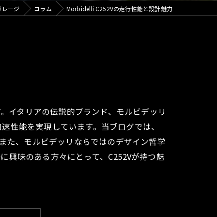
カフェ
ガレージ
コラム
Morbidelli C252Vの走行性能と設計魅力
います。イタリアの伝説的ブランド、モルビデッリ
加速性能を実現しています。当ブログでは、
。また、モルビデッリならではのデザイン哲学
興味のある方々にとって、C252Vが持つ魅