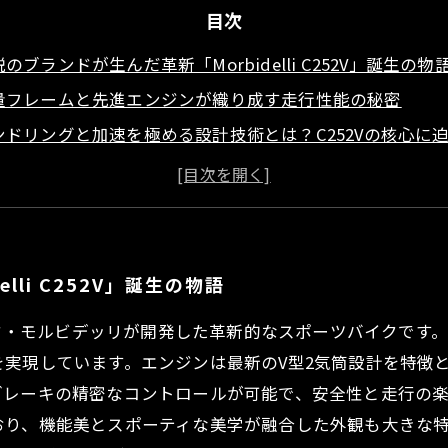
目次
のブランドが生んだ革新「Morbidelli C252V」誕生の物
量フレームと先進エンジンが織り成す走行性能の秘密
ンドリングと加速を極める設計技術とは？C252Vの核心に
に走らせてわかった！Morbidelli C252Vの真価と挙動評
ザイン哲学が息づく一台：C252Vの背景にあるモルビデッ
イク愛好家必見！C252Vが示す未来の走行性能の指標とは
：Morbidelli C252Vがもたらす新時代バイクの魅力と可
li C252V」誕生の物語
名門ブランド・モルビデッリが開発した革新的なスポーツバイク
実現しています。エンジンは最新のV型2気筒設計を特徴
ブレーキの精密なコントロールが可能で、安全性と走行の
おり、機能美とスポーティな美学が融合した外観も大きな