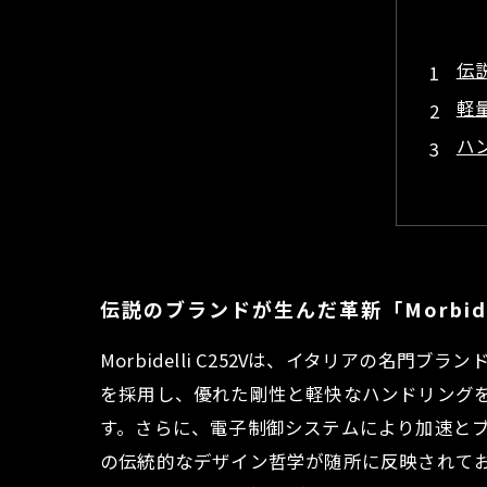
伝説
軽
ハ
実際
デ
バ
総括
伝説のブランドが生んだ革新「Morbidel
Morbidelli C252Vは、イタリアの
を採用し、優れた剛性と軽快なハンドリングを
す。さらに、電子制御システムにより加速と
の伝統的なデザイン哲学が随所に反映されて