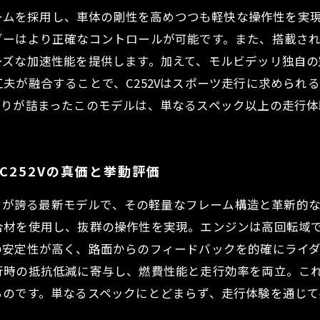
ミ合金フレームを採用し、車体の剛性を高めつつも軽快な操作性
ーはより正確なコントロールが可能です。また、搭載され
ーズな加速性能を提供します。加えて、モルビデッリ独自
夫が融合することで、C252Vはスポーツ走行に求められ
わりが詰まったこのモデルは、単なるスペック以上の走行体
 C252Vの真価と挙動評価
名門ブランドが誇る最新モデルで、その軽量なフレーム構造と革
合材を使用し、抜群の操作性を実現。エンジンは高回転域
の安定性が高く、路面からのフィードバックを的確にライ
時の抵抗低減に寄与し、燃費性能と走行効率を両立。これら
るのです。単なるスペックにとどまらず、走行体験を通じ