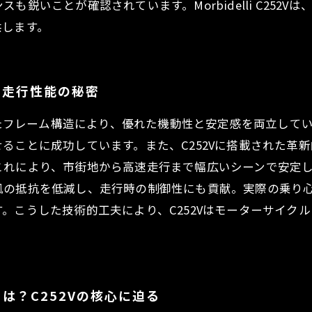
鋭いことが確認されています。Morbidelli C252
供します。
す走行性能の秘密
合金を用いたフレーム構造により、優れた機動性と安定感を両立
ることに成功しています。また、C252Vに搭載された革
これにより、市街地から高速走行まで幅広いシーンで安定
風の抵抗を低減し、走行時の制御性にも貢献。実際の乗り
。こうした技術的工夫により、C252Vはモーターサイク
は？C252Vの核心に迫る