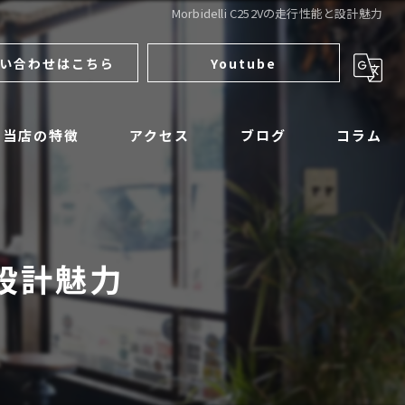
Morbidelli C252Vの走行性能と設計魅力
い合わせはこちら
Youtube
当店の特徴
アクセス
ブログ
コラム
サンダーモーターサイクルズ
ロイヤルエンフィールド
と設計魅力
マットモーターサイクル
アパレル
整備