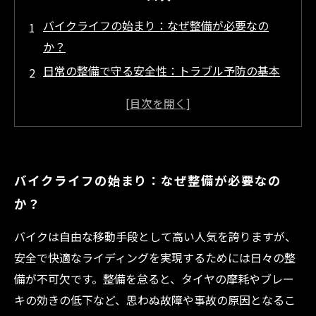
バイクライフの始まり：なぜ整備が必要なの
か？
日常の整備で守る安全性：トラブル予防の基本
ステップ
初心者必見！簡単にできるバイク整備の実践方
法
整備の積み重ねがもたらす快適なライディング
バイクライフの始まり：なぜ整備が必要なの
体験
か？
安心して楽しむ未来へ：整備で築く長く乗り続
けるバイクライフ
バイクは自由な移動手段として高い人気を誇りますが、
バイク整備の重要ポイントまとめ：安全第一の
安全で快適なライディングを実現するためには日々の整
ために押さえたいこと
備が不可欠です。整備を怠ると、タイヤの摩耗やブレー
トラブル知らずのバイク生活へ！日々の整備で
キの効きの低下など、思わぬ故障や事故の原因となるこ