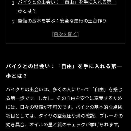
バイクとの出会い：「自由」を手に入れる第一
歩とは？
整備の基本を学ぶ：安全な走行の土台作り
日々のメンテナンスで見逃しがちなポイントと
は？
トラブル回避の秘訣：適切な整備で未然に防ぐ
方法
バイクとの出会い：「自由」を手に入れる第一
快適なライディング環境を保つための極意まと
歩とは？
め
初心者でもできるバイク整備の具体的ステップ
バイクとの出会いは、多くの人にとって「自由」を感じ
長く安心して走り続けるために知っておきたい
る第一歩です。しかし、その自由を安全に享受するため
こと
には、日々の整備が不可欠です。バイクの基本的な点検
項目としては、タイヤの空気圧や溝の確認、ブレーキの
効き具合、オイルの量と質のチェックが挙げられます。