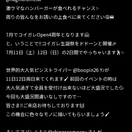
激ウマなハンバーガーが食べれるチャンス✨
周りの皆んなをお誘いの上食べに来てください🤤🍔
7月でコイガレOpen4周年となります🤗
と、いうことで‼︎コイガレ生誕祭をドドーンと開催🎉
7月11日（土）12日（日）の2日間でやっちゃいます🕺✨
世界的大人気ピンストライパー @boopin26 ｻﾝが
11日12日両日来てくれます🖌️ 前回のイベントの時は
大人気過ぎて全員を受付け出来ないほど大盛況でした💦
今回も大盛況間違いなしですので…
皆さま‼︎ご来店お待ちしております🙌
この機会に色々なモノに描いてもらいましょう🖌️
そしてアパレルも‼︎ @chippscompany さんが