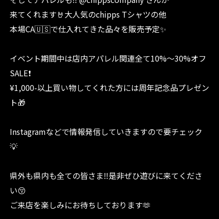
来てくれます🤘大人気のchipps Tシャツの他
本場CA🇺🇸で仕入れてきた品々を販売予定✨
イベント期間中は店内アパレル関連全て10%〜30%オフ
SALE❗️
¥1,000-以上買い物してくれた方には周年記念品プレゼン
ト🎁
Instagramなどで情報発信していきますので要チェック
💡
県外も県内も全ての皆さま‼︎是非ぜひ遊びに来てくださ
い😚
ご来店を楽しみにお待ちしております🫶