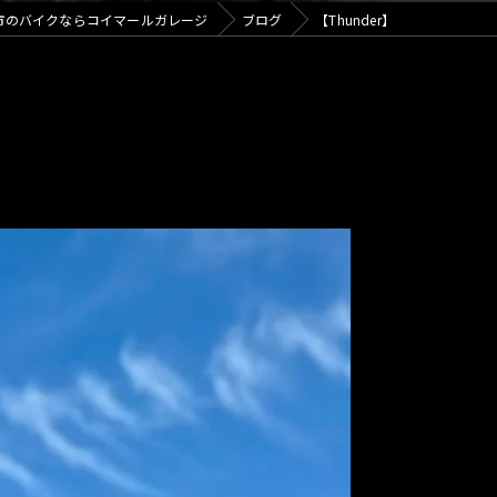
カフェ
市のバイクならコイマールガレージ
ブログ
【Thunder】