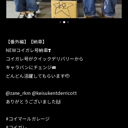
【番外編】【納車】
NEWコイガレ号納車❣️
コイガレ号がクイックデリバリーから
キャラバンにチェンジ🚐
どんどん活躍してもらいます🫡
@zane_rkm @keisukentderricott
ありがとうございました🙌
#コイマールガレージ
#コイガレ