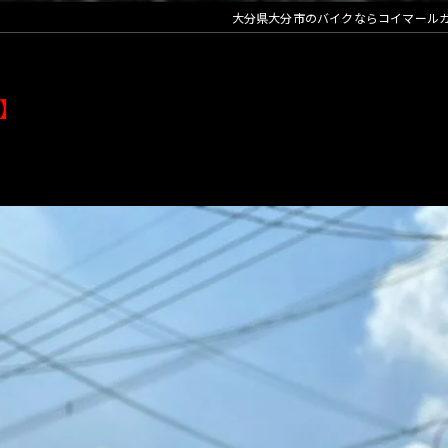
大分県大分市のバイクならコイマール
】