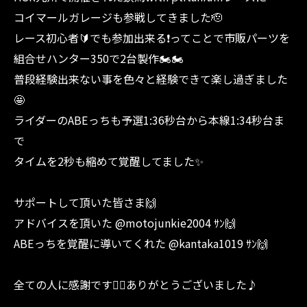
コイマールガレージも参戦してきました🫡
レース初心者🔰でも参加出来る❗️ってことで市販パーツを
組合せハンター350で2台製作🏍️🏍️
普段経験出来ない事を色々と経験できて楽し過ぎました
🤩
ライダーのABEっちも予選1:36秒台から本線1:34秒台ま
で
タイムを2秒も縮めて覚醒してました✨
サポートして頂いた皆さま🙌
アドバイスを頂いた @motojunkie2004 ｻﾝ🙌
ABEっちを覚醒に導いてくれた @kantaka1019 ｻﾝ🙌
全ての人に感謝です🙇‍♂️ありがとうございました♪