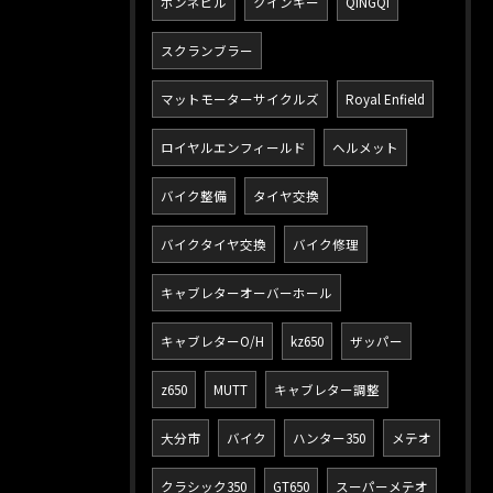
ボンネビル
クインキー
QINGQI
スクランブラー
マットモーターサイクルズ
Royal Enfield
ロイヤルエンフィールド
ヘルメット
バイク整備
タイヤ交換
バイクタイヤ交換
バイク修理
キャブレターオーバーホール
キャブレターO/H
kz650
ザッパー
z650
MUTT
キャブレター調整
大分市
バイク
ハンター350
メテオ
クラシック350
GT650
スーパーメテオ