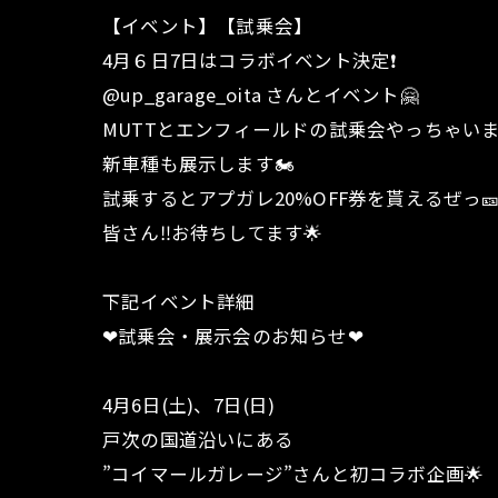
【イベント】【試乗会】
4月６日7日はコラボイベント決定❗️
@up_garage_oita さんとイベント🤗
MUTTとエンフィールドの試乗会やっちゃいま
新車種も展示します🏍️
試乗するとアプガレ20%OFF券を貰えるぜっ
皆さん‼︎お待ちしてます🌟
下記イベント詳細
❤試乗会・展示会のお知らせ❤
4月6日(土)、7日(日)
戸次の国道沿いにある
”コイマールガレージ”さんと初コラボ企画🌟