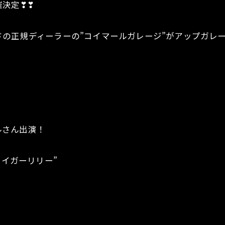
催決定❣❣
の正規ディーラーの”コイマールガレージ”がアップガレ
ールさん出演！
タイガーリリー”