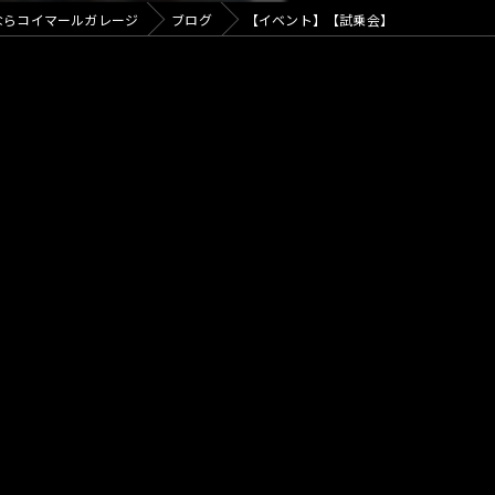
カフェ
ならコイマールガレージ
ブログ
【イベント】【試乗会】