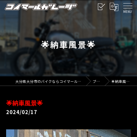
🌟納車風景🌟
大分県大分市のバイクならコイマールガレージ
ブログ
🌟納車風景🌟
🌟納車風景🌟
2024/02/17