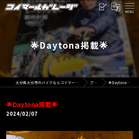
🌟Daytona掲載🌟
大分県大分市のバイクならコイマールガレージ
ブログ
🌟Daytona掲載🌟
🌟Daytona掲載🌟
2024/02/07